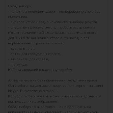
Склад набору:

- полотно з клейовим шаром і кольоровою схемою без 
підрамника,

- акрилові стрази згідно комплектації набору (круглі),

- спеціальна ручка-стилус для роботи зі стразами з 
м’яким тримачем та 3 додаткових насадки для нього: 
для 3-х і 9-ти камінчиків-стразів, та насадка для 
вирівнювання стразів на полотні,

- два гель-клея,

- лоток для сортування стразів,

- зіп-пакети для стразів,

- інструкція.

Набір упакований в картонну коробку.

Алмазна мозаїка без підрамника - Бездоганна краса 
©art_selena_ua для вашої творчості в інтернет-магазині 
Ideyka. Виготовлено в Україні.

Кольори готової мозаїки можуть незначно відрізнятися 
від показаних на зображенні!

Склад набору та аксесуарів, що не впливають на 
використання і функціональність набору, можуть бути 