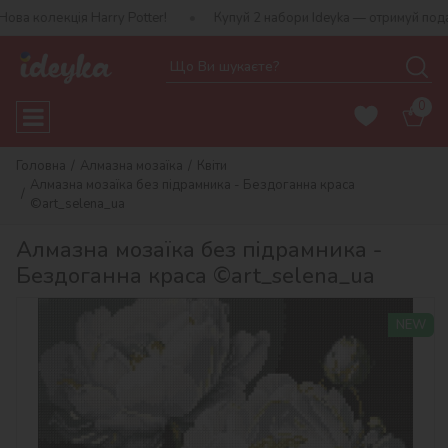
Harry Potter!
Купуй 2 набори Ideyka — отримуй подарунок-сюрпр
0
Головна
Алмазна мозаїка
Квіти
Алмазна мозаїка без підрамника - Бездоганна краса
©art_selena_ua
Алмазна мозаїка без підрамника -
Бездоганна краса ©art_selena_ua
NEW