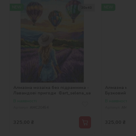
NEW
NEW
30х40
Алмазна мозаїка без підрамника -
Алмазна мозаї
Лавандові пригоди ©art_selena_ua
Бузковий кош
В наявності
В наявності
Артикул:
AMC20454
Артикул:
AMC204
325,00
₴
325,00
₴