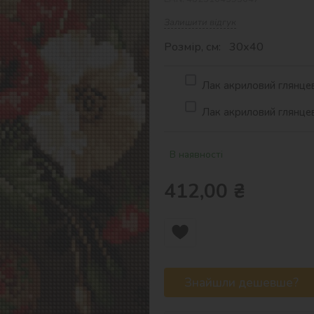
Залишити відгук
Розмір, см: 30х40
Лак акриловий глянцев
Лак акриловий глянцев
В наявності
412,00
₴
Знайшли дешевше?