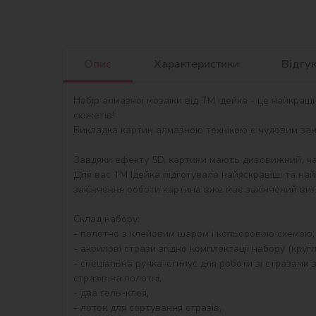
Опис
Характеристики
Відгу
Набір алмазної мозаїки від ТМ Ідейка - це найкращ
сюжетів!

Викладка картин алмазною технікою є чудовим занят
Завдяки ефекту 5D, картини мають дивовижний, ча
Для вас ТМ Ідейка підготувала найяскравіші та най
закінчення роботи картина вже має закінчений виг
Склад набору:

- полотно з клейовим шаром і кольоровою схемою,
- акрилові стрази згідно комплектації набору (круглі)
- спеціальна ручка-стилус для роботи зі стразами з
стразів на полотні,

- два гель-клея,

- лоток для сортування стразів,
