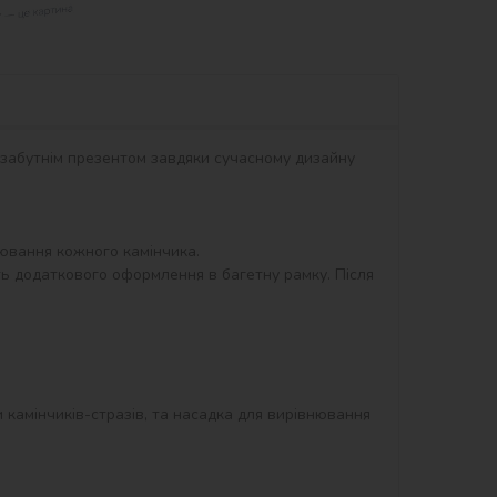
незабутнім презентом завдяки сучасному дизайну 
вання кожного камінчика.

ть додаткового оформлення в багетну рамку. Після 
и камінчиків-стразів, та насадка для вирівнювання 