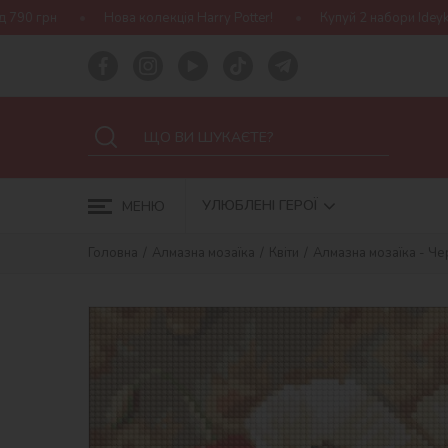
 колекція Harry Potter!
Купуй 2 набори Ideyka — отримуй подару
УЛЮБЛЕНІ ГЕРОЇ
МЕНЮ
Головна
Алмазна мозаїка
Квіти
Алмазна мозаїка - Че