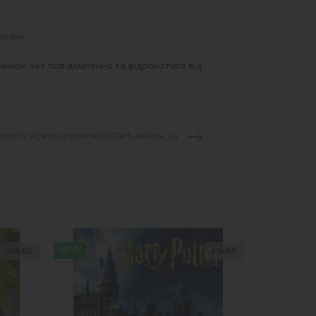
аїні.

иком без повідомлення та відрізнятися від 
морт з жовтим горнятком ©art_selena_ua
NEW
40х50
40х50