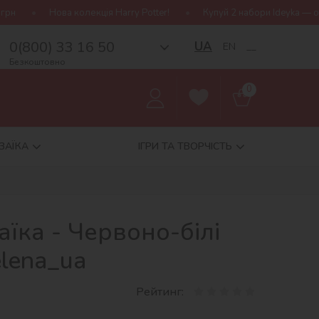
ція Harry Potter!
Купуй 2 набори Ideyka — отримуй подарунок-с
0(800) 33 16 50
UA
EN
__
Безкоштовно
0
ЗАЇКА
ІГРИ ТА ТВОРЧІСТЬ
їка - Червоно-білі
lena_ua
Рейтинг: