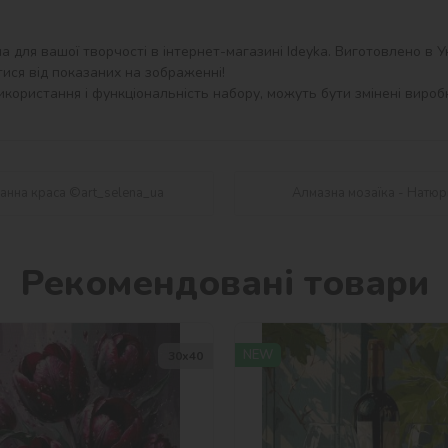
 для вашої творчості в інтернет-магазині Ideyka. Виготовлено в Укр
ися від показаних на зображенні!

користання і функціональність набору, можуть бути змінені виробн
анна краса ©art_selena_ua
Алмазна мозаїка - Натюр
Рекомендовані товари
NEW
30х40