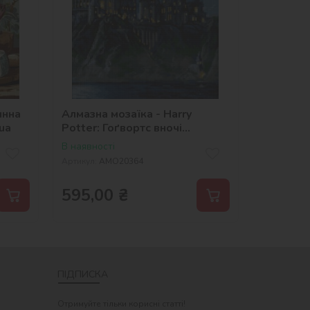
инна
Алмазна мозаїка - Harry
ua
Potter: Гоґвортс вночі
©Warner Bros.
В наявності
Артикул:
AMO20364
595,00
₴
ПІДПИСКА
Отримуйте тільки корисні статті!