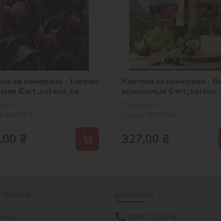
на за номерами - Багряні
Картина за номерами - В
пани ©art_selena_ua
композиція ©art_selena_
ності
В наявності
л:
KHO3374
Артикул:
KHO5766
,00
₴
327,00
₴
 ТОВАРІВ
КОНТАКТИ
 герої
0(800) 33 16 50