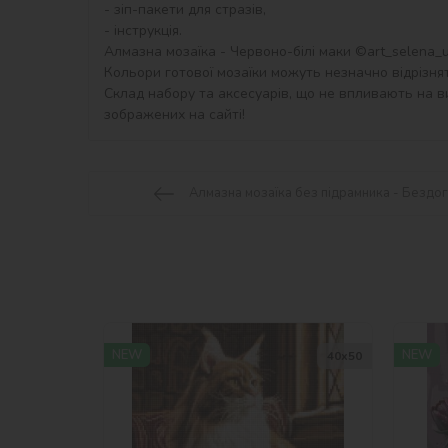
- зіп-пакети для стразів,

- інструкція.

Алмазна мозаїка - Червоно-білі маки ©art_selena_ua
Кольори готової мозаїки можуть незначно відрізнят
Склад набору та аксесуарів, що не впливають на ви
зображених на сайті!
Алмазна мозаїка без підрамника - Бездог
NEW
NEW
40х50