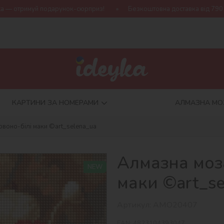
нок-сюрприз!
Безкоштовна доставка від 790 грн
Нова колек
КАРТИНИ ЗА НОМЕРАМИ
АЛМАЗНА МО
рвоно-білі маки ©art_selena_ua
Алмазна моза
NEW
маки ©art_se
Артикул:
AMO20407
EAN:
4823104393047