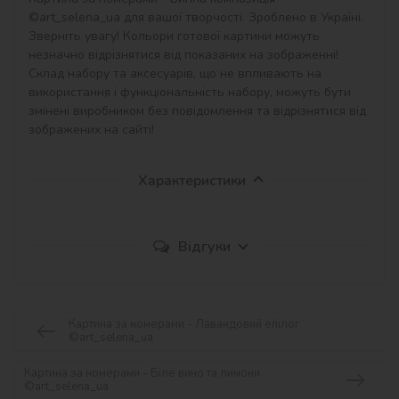
©art_selena_ua для вашої творчості. Зроблено в Україні.

Зверніть увагу! Кольори готової картини можуть 
незначно відрізнятися від показаних на зображенні!

Склад набору та аксесуарів, що не впливають на 
використання і функціональність набору, можуть бути 
змінені виробником без повідомлення та відрізнятися від 
зображених на сайті!
Характеристики
Відгуки
Картина за номерами - Лавандовий епілог
©art_selena_ua
Картина за номерами - Біле вино та лимони
©art_selena_ua