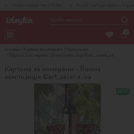
олекція Harry Potter!
Купуй 2 набори Ideyka — отримуй подаруно
0
Головна
Картини за номерами
Натюрморт
Картина за номерами - Винна композиція ©art_selena_ua
Картина за номерами - Винна
композиція ©art_selena_ua
NEW