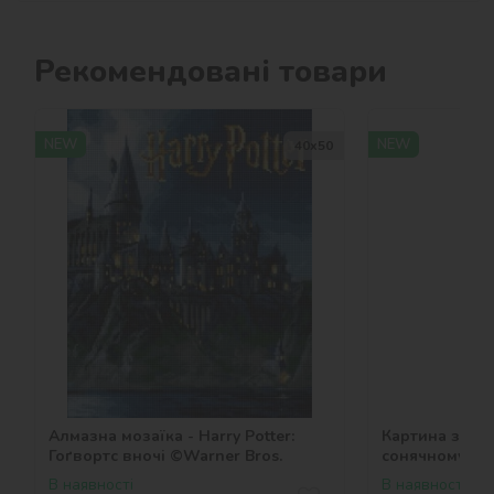
Рекомендовані товари
NEW
NEW
40х50
Алмазна мозаїка - Harry Potter:
Картина за но
Гоґвортс вночі ©Warner Bros.
сонячному бер
В наявності
В наявності