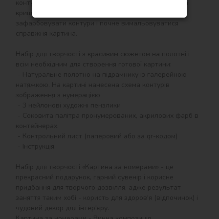
контурам, які відповідають кольору фарби (номер на 
кришечці контейнера), досить буде акуратно 
зафарбовувати контури і почне вимальовуватися 
справжня картина.

Набір для творчості з красивим сюжетом на полотні і 
всім необхідним для створення готової картини:

 - Натуральне полотно на підрамнику із галерейною 
натяжкою. На картині нанесена схема контурів 
зображення з нумерацією

 - 3 нейлонові художні пензлики

 - Соковита палітра пронумерованих, акрилових фарб в 
контейнерах.

 - Контрольний лист (паперовий або за qr-кодом)

 - Інструкція.

Набір для творчості «Картина за номерами» - це 
прекрасний подарунок, гарний сувенір і корисне 
придбання для творчого дозвілля, адже результат 
заняття таким хобі - користь для здоров'я (відпочинок) і 
чудовий декор для інтер'єру.

Картина за номерами - Винна композиція 