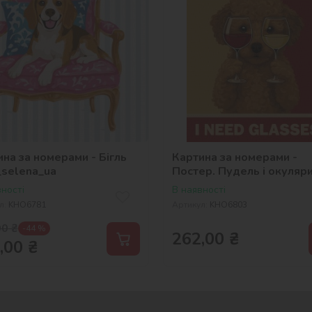
на за номерами - Бігль
Картина за номерами -
_selena_ua
Постер. Пудель і окуляр
©art_selena_ua
ності
В наявності
л:
KHO6781
Артикул:
KHO6803
00
₴
-44 %
262,00
₴
,00
₴