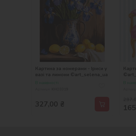
Картина за номерами - Іриси у
Карти
вазі та лимони ©art_selena_ua
©art
В наявності
В наяв
Артикул:
KHO3319
Артику
297,
327,00
₴
165