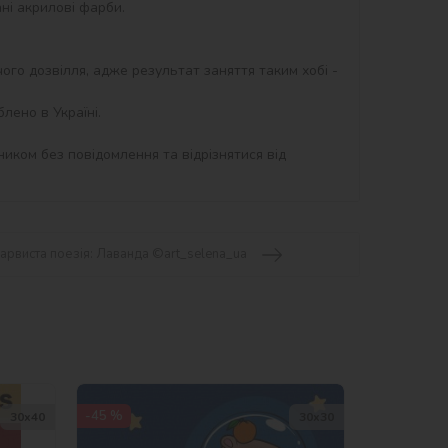
ого дозвілля, адже результат заняття таким хобі - 
ено в Україні.

иком без повідомлення та відрізнятися від 
арвиста поезія: Лаванда ©art_selena_ua
-45 %
30х40
30х30