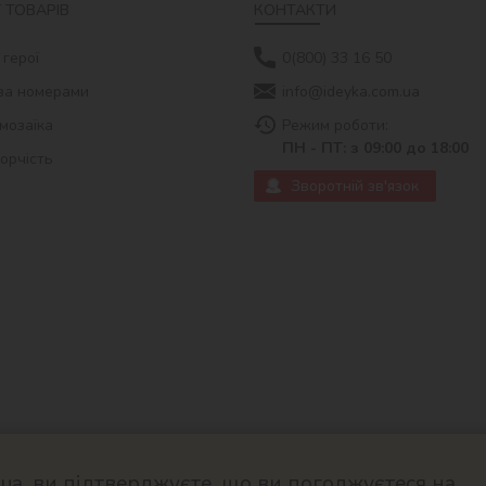
 ТОВАРІВ
КОНТАКТИ
 герої
0(800) 33 16 50
за номерами
info@ideyka.com.ua
мозаїка
Режим роботи:
ПН - ПТ: з 09:00 до 18:00
ворчість
Зворотній зв'язок
a, ви підтверджуєте, що ви погоджуєтеся на