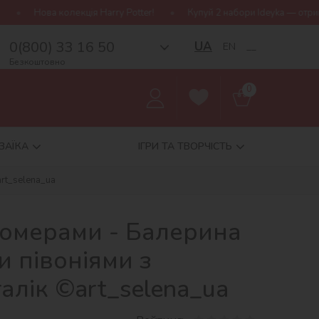
я Harry Potter!
Купуй 2 набори Ideyka — отримуй подарунок-сюрп
0(800) 33 16 50
UA
EN
__
Безкоштовно
0
ЗАЇКА
ІГРИ ТА ТВОРЧІСТЬ
rt_selena_ua
номерами - Балерина
 півоніями з
лік ©art_selena_ua