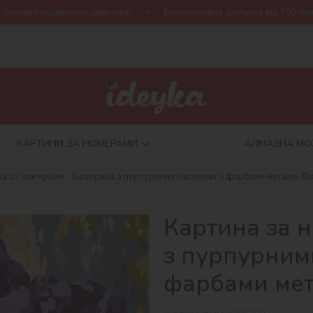
-сюрприз!
Безкоштовна доставка від 790 грн
Нова колекці
КАРТИНИ ЗА НОМЕРАМИ
АЛМАЗНА МО
на за номерами - Балерина з пурпурними півоніями з фарбами металік ©a
Картина за 
з пурпурними
фарбами мета