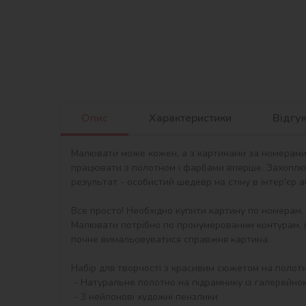
Опис
Характеристики
Відгу
Малювати може кожен, а з картинами за номерами в
працювати з полотном і фарбами вперше. Захоплю
результат - особистий шедевр на стіну в інтер'єр 
Все просто! Необхідно купити картину по номерам,
Малювати потрібно по пронумерованим контурам, я
почне вимальовуватися справжня картина.

Набір для творчості з красивим сюжетом на полотні 
 - Натуральне полотно на підрамнику із галерейною натяжкою. На картині нанесена схема контурів зображення з нумерацією

 - 3 нейлонові художні пензлики
