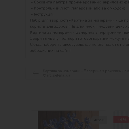
 - Соковита палітра пронумерованих, акрилових фарб в контейнерах. У наборі звичайні акрилові фарби та металізовані акрилові фарби.

 - Контрольний лист (паперовий або за qr-кодом)

 - Інструкція.

Набір для творчості «Картина за номерами» - це пр
користь для здоров'я (відпочинок) і чудовий декор дл
Картина за номерами - Балерина з пурпурними півон
Зверніть увагу! Кольори готової картини можуть не
Склад набору та аксесуарів, що не впливають на ви
зображених на сайті!
Картина за номерами - Балерина з рожевими пів
©art_selena_ua
-44 %
40х50