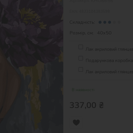
Артикул:
KHO8658
EAN:
4823104383598
Складність:
Розмір, см: 40х50
Лак акриловий глянцев
Подарункова коробка д
Лак акриловий глянцев
В наявності
337,00
₴