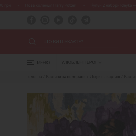
лекція Harry Potter!
Купуй 2 набори Ideyka — отримуй подарунок
УЛЮБЛЕНІ ГЕРОЇ
МЕНЮ
Головна
Картини за номерами
Люди на картині
Карти