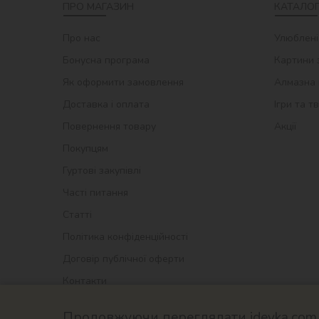
ПРО МАГАЗИН
КАТАЛОГ
Про нас
Улюблені
Бонусна програма
Картини 
Як оформити замовлення
Алмазна 
Доставка і оплата
Ігри та т
Повернення товару
Акції
Покупцям
Гуртові закупівлі
Часті питання
Статті
Політика конфіденційності
Договір публічної оферти
Контакти
Продовжуючи переглядати ideyka.com.u