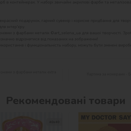
екрасний подарунок, гарний сувенір і корисне придбання для творч
я інтер'єру.

іями з фарбами металік ©art_selena_ua для вашої творчості. Зробл
значно відрізнятися від показаних на зображенні!

користання і функціональність набору, можуть бути змінені виробн
оніями з фарбами металік extra
Картина за номерами - Б
Рекомендовані товари
40х40