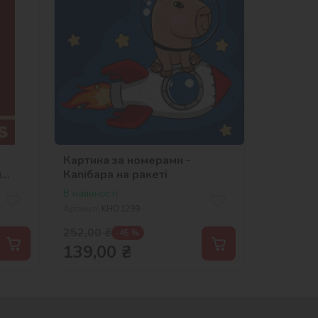
Картина за номерами -
и
Капібара на ракеті
В наявності
Артикул:
KHO1299
252,00
₴
-45 %
139,00
₴