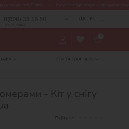
er!
Купуй 2 набори Ideyka — отримуй подарунок-сюрприз!
0(800) 33 16 50
UA
EN
__
Безкоштовно
0
ЗАЇКА
ІГРИ ТА ТВОРЧІСТЬ
омерами - Кіт у снігу
ua
Рейтинг: