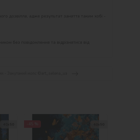
ого дозвілля, адже результат заняття таким хобі - 
иком без повідомлення та відрізнятися від 
и - Закутаний мопс ©art_selena_ua
-45 %
40х50
40х50