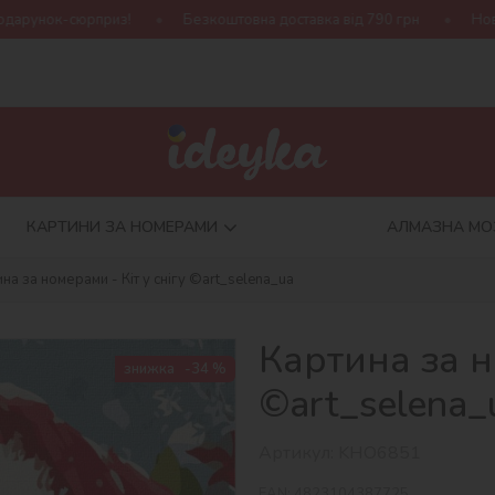
Безкоштовна доставка від 790 грн
Нова колекція Harry Pott
КАРТИНИ ЗА НОМЕРАМИ
АЛМАЗНА МО
на за номерами - Кіт у снігу ©art_selena_ua
Картина за н
знижка
-34 %
©art_selena_
Артикул:
KHO6851
EAN:
4823104387725