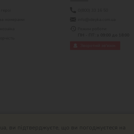
 герої
0(800) 33 16 50
за номерами
info@ideyka.com.ua
мозаїка
Режим роботи:
ПН - ПТ: з 09:00 до 18:00
ворчість
Зворотній зв'язок
a, ви підтверджуєте, що ви погоджуєтеся на
© 2026
Розроблено в ok-cms.c