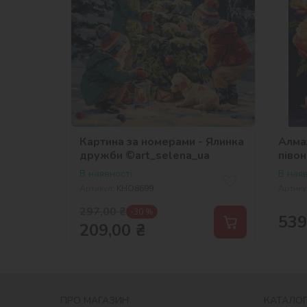
Картина за номерами - Ялинка
Алмаз
дружби ©art_selena_ua
півон
В наявності
В наяв
Артикул:
KHO8699
Артику
297,00
₴
-30 %
539
209,00
₴
ПРО МАГАЗИН
КАТАЛОГ