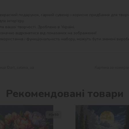
екрасний подарунок, гарний сувенір і корисне придбання для творч
я інтер'єру.

я вашої творчості. Зроблено в Україні.

значно відрізнятися від показаних на зображенні!

користання і функціональність набору, можуть бути змінені виробн
иця ©art_selena_ua
Картина за номерам
Рекомендовані товари
40х50