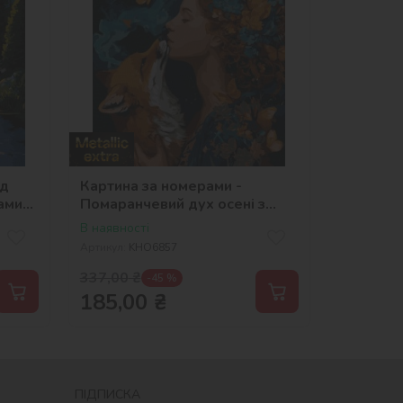
ід
Картина за номерами -
ами
Помаранчевий дух осені з
фарбами металік extra
В наявності
©art_selena_ua
Артикул:
KHO6857
337,00
₴
-45 %
185,00
₴
ПІДПИСКА