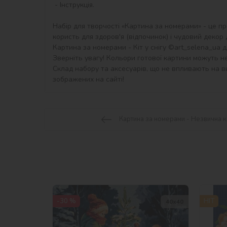
 - Інструкція.

Набір для творчості «Картина за номерами» - це пр
користь для здоров'я (відпочинок) і чудовий декор дл
Картина за номерами - Кіт у снігу ©art_selena_ua дл
Зверніть увагу! Кольори готової картини можуть не
Склад набору та аксесуарів, що не впливають на ви
зображених на сайті!
Картина за номерами - Незвична к
-30 %
HIT
40х40