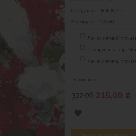
Складність:
Розмір, см: 40х50
Лак акриловий глянцев
Подарункова коробка д
Лак акриловий глянцев
В наявності
215,00
₴
327,00
Знайшли дешевше?