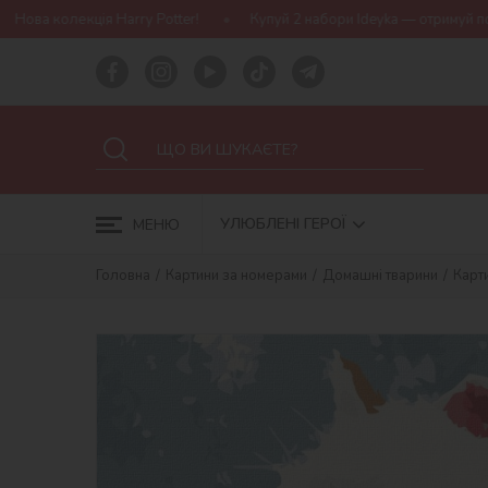
 Potter!
Купуй 2 набори Ideyka — отримуй подарунок-сюрприз!
УЛЮБЛЕНІ ГЕРОЇ
МЕНЮ
Головна
Картини за номерами
Домашні тварини
Карти