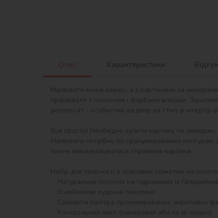
Опис
Характеристики
Відгу
Малювати може кожен, а з картинами за номерами в
працювати з полотном і фарбами вперше. Захоплю
результат - особистий шедевр на стіну в інтер'єр 
Все просто! Необхідно купити картину по номерам,
Малювати потрібно по пронумерованим контурам, я
почне вимальовуватися справжня картина.

Набір для творчості з красивим сюжетом на полотні 
 - Натуральне полотно на підрамнику із галерейною натяжкою. На картині нанесена схема контурів зображення з нумерацією

 - 3 нейлонові художні пензлики

 - Соковита палітра пронумерованих, акрилових фарб в контейнерах.

 - Контрольний лист (паперовий або за qr-кодом)
