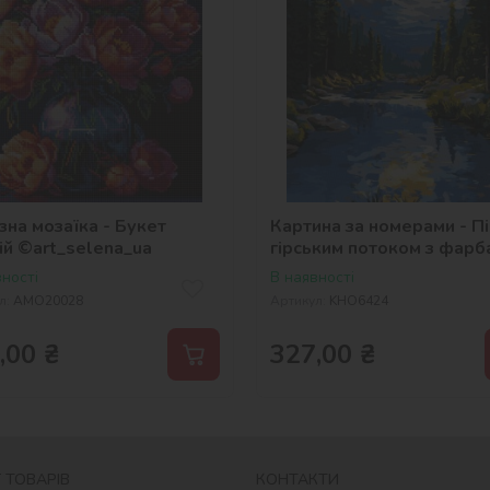
на мозаїка - Букет
Картина за номерами - П
ій ©art_selena_ua
гірським потоком з фарб
металік ©art_selena_ua
ності
В наявності
л:
AMO20028
Артикул:
KHO6424
,00
₴
327,00
₴
 ТОВАРІВ
КОНТАКТИ