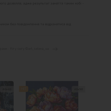
ого дозвілля, адже результат заняття таким хобі - 
иком без повідомлення та відрізнятися від 
ами - Кіт у снігу ©art_selena_ua
HIT
40х40
40х50