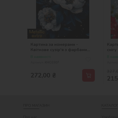
Картина за номерами -
Карти
Квіткове сузір'я з фарбами
снігу
металік extra ©victoria_art___
В наявності
В наяв
Артикул:
KHO3307
Артику
327,
272,00
₴
215
ПРО МАГАЗИН
КАТАЛОГ
Про нас
Улюблені