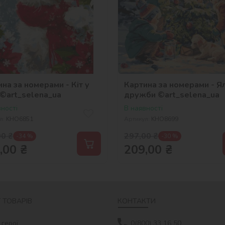
на за номерами - Кіт у
Картина за номерами - Я
 ©art_selena_ua
дружби ©art_selena_ua
ності
В наявності
л:
KHO6851
Артикул:
KHO8699
00
₴
297,00
₴
-34 %
-30 %
,00
₴
209,00
₴
 ТОВАРІВ
КОНТАКТИ
 герої
0(800) 33 16 50