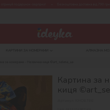
сюрприз!
Безкоштовна доставка від 790 грн
Нова колекція 
КАРТИНИ ЗА НОМЕРАМИ
АЛМАЗНА МО
ина за номерами - Незвична киця ©art_selena_ua
Картина за 
киця ©art_se
Артикул:
KHO6766
EAN:
4823104387169