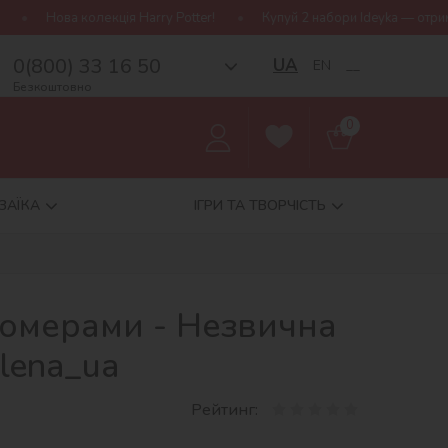
Harry Potter!
Купуй 2 набори Ideyka — отримуй подарунок-сюрпр
0(800) 33 16 50
UA
EN
__
Безкоштовно
0
ЗАЇКА
ІГРИ ТА ТВОРЧІСТЬ
номерами - Незвична
lena_ua
Рейтинг: