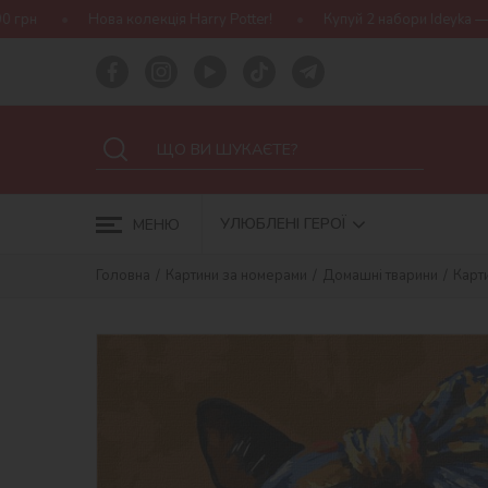
екція Harry Potter!
Купуй 2 набори Ideyka — отримуй подарунок-
УЛЮБЛЕНІ ГЕРОЇ
МЕНЮ
Головна
Картини за номерами
Домашні тварини
Карт