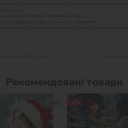
екрасний подарунок, гарний сувенір і корисне придбання для творч
я інтер'єру.

a для вашої творчості. Зроблено в Україні.

значно відрізнятися від показаних на зображенні!

користання і функціональність набору, можуть бути змінені виробн
и металік extra ©art_selena_ua
Картина за номер
Рекомендовані товари
-30 %
40х50