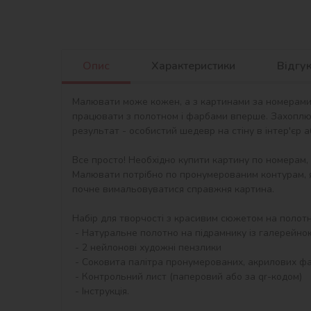
Опис
Характеристики
Відгу
Малювати може кожен, а з картинами за номерами в
працювати з полотном і фарбами вперше. Захоплю
результат - особистий шедевр на стіну в інтер'єр 
Все просто! Необхідно купити картину по номерам,
Малювати потрібно по пронумерованим контурам, я
почне вимальовуватися справжня картина.

Набір для творчості з красивим сюжетом на полотні 
 - Натуральне полотно на підрамнику із галерейною натяжкою. На картині нанесена схема контурів зображення з нумерацією

 - 2 нейлонові художні пензлики

 - Соковита палітра пронумерованих, акрилових фарб в контейнерах.

 - Контрольний лист (паперовий або за qr-кодом)

 - Інструкція.
