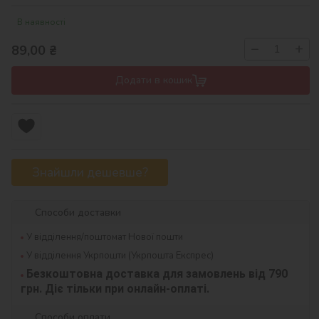
В наявності
−
+
89,00
₴
Додати в кошик
Знайшли дешевше?
Способи доставки
У відділення/поштомат Нової пошти
У відділення Укрпошти (Укрпошта Експрес)
Безкоштовна доставка для замовлень від 790 
грн. Діє тільки при онлайн-оплаті.
Способи оплати