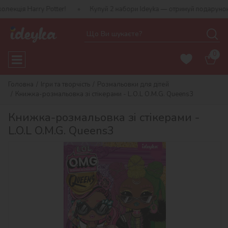
rry Potter!
Купуй 2 набори Ideyka — отримуй подарунок-сюрприз!
0
Головна
Ігри та творчість
Розмальовки для дітей
Книжка-розмальовка зі стікерами - L.O.L O.M.G. Queens3
Книжка-розмальовка зі стікерами -
L.O.L O.M.G. Queens3