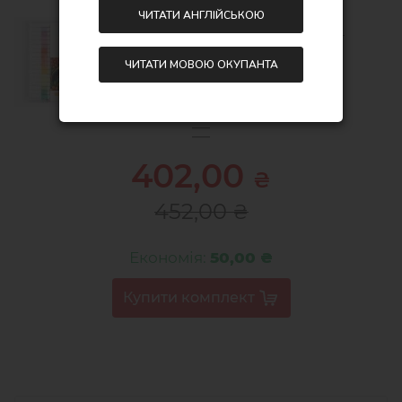
ЧИТАТИ АНГЛІЙСЬКОЮ
Набір акрилових маркерів, 36 шт
18х14
ЧИТАТИ МОВОЮ ОКУПАНТА
313,00
₴
363,00
₴
402,00
₴
452,00
₴
Економія:
50,00 ₴