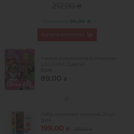
212,00
₴
Економія:
30,00 ₴
Книжка-розмальовка зі стікерами -
L.O.L O.M.G. Queens3
21x29
89,00
₴
Набір акрилових маркерів, 24 шт
12х14
199,00
₴
239,00
₴