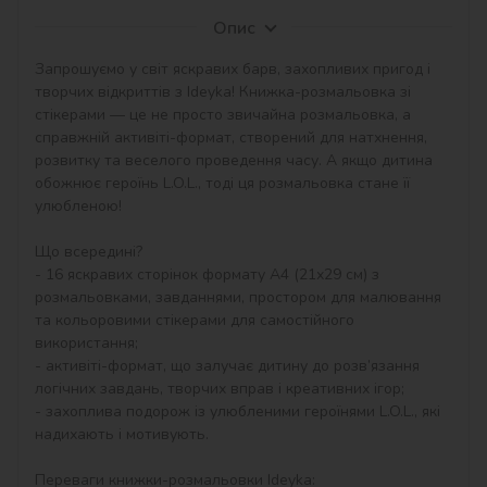
Опис
Запрошуємо у світ яскравих барв, захопливих пригод і 
творчих відкриттів з Ideyka! Книжка-розмальовка зі 
стікерами — це не просто звичайна розмальовка, а 
справжній активіті-формат, створений для натхнення, 
розвитку та веселого проведення часу. А якщо дитина 
обожнює героїнь L.O.L., тоді ця розмальовка стане її 
улюбленою!

Що всередині?

- 16 яскравих сторінок формату А4 (21х29 см) з 
розмальовками, завданнями, простором для малювання 
та кольоровими стікерами для самостійного 
використання;

- активіті-формат, що залучає дитину до розв’язання 
логічних завдань, творчих вправ і креативних ігор;

- захоплива подорож із улюбленими героїнями L.O.L., які 
надихають і мотивують.

Переваги книжки-розмальовки Ideyka:
