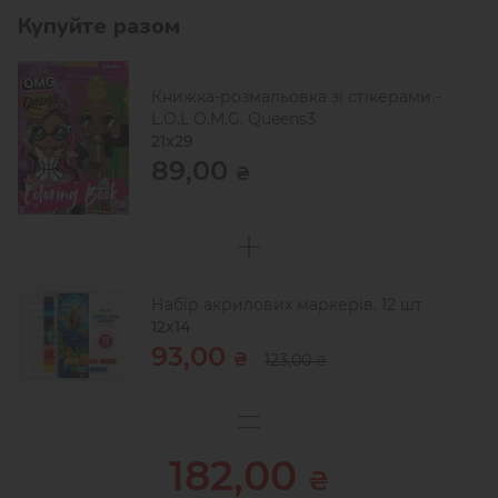
Купуйте разом
Книжка-розмальовка зі стікерами -
L.O.L O.M.G. Queens3
21x29
89,00
₴
Набір акрилових маркерів, 12 шт
12х14
93,00
₴
123,00
₴
182,00
₴