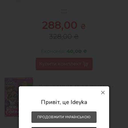
288,00
₴
328,00
₴
Економія:
40,00 ₴
Книжка-розмальовка зі стікерами -
L.O.L O.M.G. Queens3
21x29
Привіт, це Ideyka
89,00
₴
ПРОДОВЖИТИ УКРАЇНСЬКОЮ