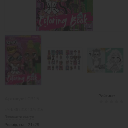
‹
›
Рейтинг:
Артикул:
LCB15
EAN:
4823104376316
Залишити відгук
Розмір, см: 21x29