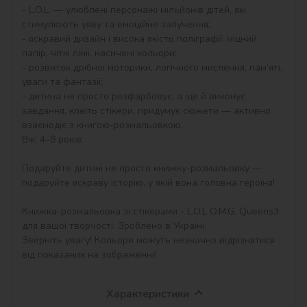
- L.O.L. — улюблені персонажі мільйонів дітей, які 
стимулюють уяву та емоційне залучення;

- яскравий дизайн і висока якість поліграфії: міцний 
папір, чіткі лінії, насичені кольори;

- розвиток дрібної моторики, логічного мислення, пам’яті, 
уваги та фантазії;

- дитина не просто розфарбовує, а ще й виконує 
завдання, клеїть стікери, придумує сюжети — активно 
взаємодіє з книгою-розмальовкою.

Вік: 4–8 років.

Подаруйте дитині не просто книжку-розмальовку — 
подаруйте яскраву історію, у якій вона головна героїня!

Книжка-розмальовка зі стікерами - L.O.L O.M.G. Queens3 
для вашої творчості. Зроблено в Україні.

Зверніть увагу! Кольори можуть незначно відрізнятися 
від показаних на зображенні!
Характеристики