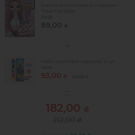
Книжка-розмальовка зі стікерами -
Travel City Babe
21x29
89,00
₴
Набір акрилових маркерів, 12 шт
12х14
93,00
₴
123,00
₴
182,00
₴
212,00
₴