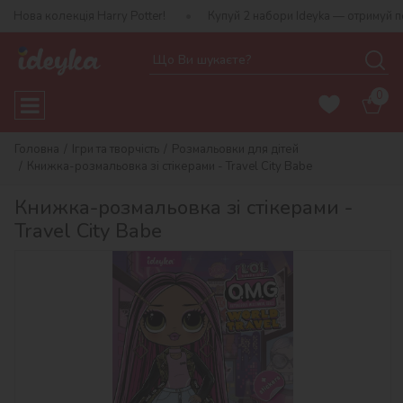
колекція Harry Potter!
Купуй 2 набори Ideyka — отримуй подарун
0
Головна
Ігри та творчість
Розмальовки для дітей
Книжка-розмальовка зі стікерами - Travel City Babe
Книжка-розмальовка зі стікерами -
Travel City Babe