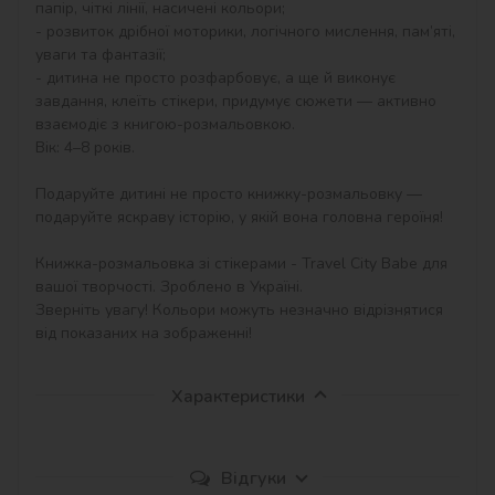
папір, чіткі лінії, насичені кольори;

- розвиток дрібної моторики, логічного мислення, пам’яті, 
уваги та фантазії;

- дитина не просто розфарбовує, а ще й виконує 
завдання, клеїть стікери, придумує сюжети — активно 
взаємодіє з книгою-розмальовкою.

Вік: 4–8 років.

Подаруйте дитині не просто книжку-розмальовку — 
подаруйте яскраву історію, у якій вона головна героїня!

Книжка-розмальовка зі стікерами - Travel City Babe для 
вашої творчості. Зроблено в Україні.

Зверніть увагу! Кольори можуть незначно відрізнятися 
від показаних на зображенні!
Характеристики
Відгуки