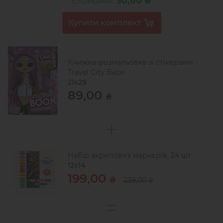
Економія:
30,00 ₴
Книжка-розмальовка зі стікерами -
Travel City Babe
21x29
89,00
₴
Набір акрилових маркерів, 24 шт
12х14
199,00
₴
239,00
₴