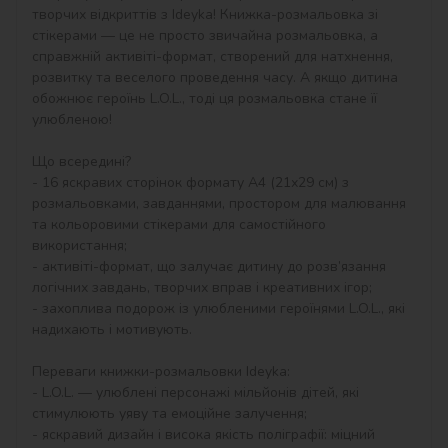
творчих відкриттів з Ideyka! Книжка-розмальовка зі 
стікерами — це не просто звичайна розмальовка, а 
справжній активіті-формат, створений для натхнення, 
розвитку та веселого проведення часу. А якщо дитина 
обожнює героїнь L.O.L., тоді ця розмальовка стане її 
улюбленою!

Що всередині?

- 16 яскравих сторінок формату А4 (21х29 см) з 
розмальовками, завданнями, простором для малювання 
та кольоровими стікерами для самостійного 
використання;

- активіті-формат, що залучає дитину до розв’язання 
логічних завдань, творчих вправ і креативних ігор;

- захоплива подорож із улюбленими героїнями L.O.L., які 
надихають і мотивують.

Переваги книжки-розмальовки Ideyka:

- L.O.L. — улюблені персонажі мільйонів дітей, які 
стимулюють уяву та емоційне залучення;

- яскравий дизайн і висока якість поліграфії: міцний 